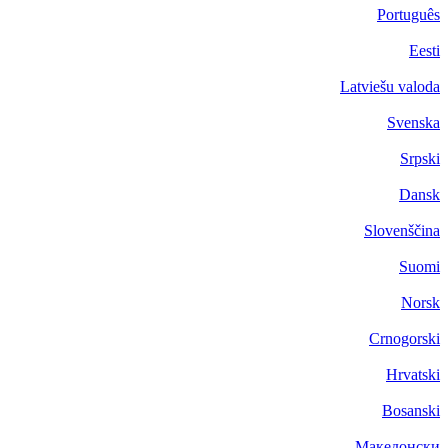
Português
Eesti
Latviešu valoda
Svenska
Srpski
Dansk
Slovenščina
Suomi
Norsk
Crnogorski
Hrvatski
Bosanski
Македонски