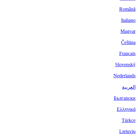
Română
Italiano
Magyar
Čeština
Français
Slovenský
Nederlands
العربية
Български
Ελληνικά
Türkçe
Lietuvių