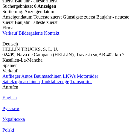
zuerst
Baujahr - älteste zuerst
Suchergebnisse:
0 Anzeigen
Sortierung
:
Anzeigendatum
Anzeigendatum
Teuerste zuerst
Günstigste zuerst
Baujahr - neueste
zuerst
Baujahr - älteste zuerst
Firma
Verkauf
Bildergalerie
Kontakt
Deutsch
HELLÍN TRUCKS, S. L. U.
02409, Nava de Campana (HELLIN), Travesia sn,AB 402 km 7
Kastilien-La-Mancha
Spanien
Verkauf
Auflieger
Autos
Baumaschinen
LKWs
Motorräder
Sattelzugmaschinen
Tankfahrzeuge
Transporter
Anrufen
English
Русский
Українська
Polski