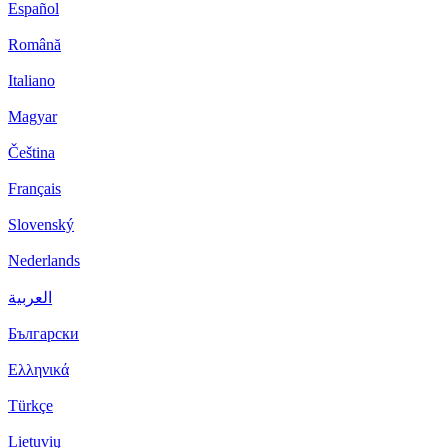
Español
Română
Italiano
Magyar
Čeština
Français
Slovenský
Nederlands
العربية
Български
Ελληνικά
Türkçe
Lietuvių