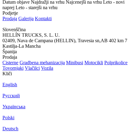
Datum objave
Najdražji na vrhu
Najcenejši na vrhu
Leto - novi
naprej
Leto - starejši na vrhu
Podjetje
Prodaja
Galerija
Kontakti
Slovenščina
HELLÍN TRUCKS, S. L. U.
02409, Nava de Campana (HELLIN), Travesia sn,AB 402 km 7
Kastilja-La Mancha
Španija
Prodaja
Cisterne
Gradbena mehanizacija
Minibusi
Motocikli
Polprikolice
Tovornjaki
Vlačilci
Vozila
Kliči
English
Русский
Українська
Polski
Deutsch