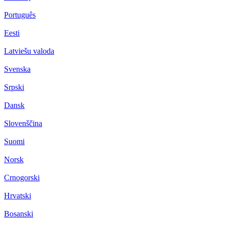
Português
Eesti
Latviešu valoda
Svenska
Srpski
Dansk
Slovenščina
Suomi
Norsk
Crnogorski
Hrvatski
Bosanski