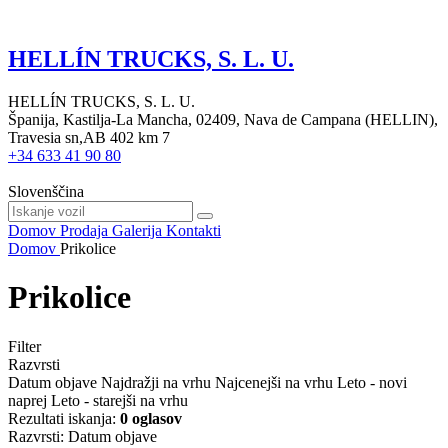
HELLÍN TRUCKS, S. L. U.
HELLÍN TRUCKS, S. L. U.
Španija, Kastilja-La Mancha, 02409, Nava de Campana (HELLIN),
Travesia sn,AB 402 km 7
+34 633 41 90 80
Slovenščina
Domov
Prodaja
Galerija
Kontakti
Domov
Prikolice
Prikolice
Filter
Razvrsti
Datum objave
Najdražji na vrhu
Najcenejši na vrhu
Leto - novi
naprej
Leto - starejši na vrhu
Rezultati iskanja:
0 oglasov
Razvrsti
:
Datum objave