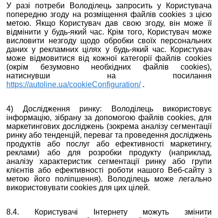
У разі потреби Володілець запросить у Користувача
попередню згоду на розміщення файлів cookies з цією
метою. Якщо Користувач дав свою згоду, він може її
відмінити у будь-який час. Крім того, Користувач може
висловити незгоду щодо обробки своїх персональних
даних у рекламних цілях у будь-який час. Користувач
може відмовитися від кожної категорії файлів cookies
(окрім безумовно необхідних файлів cookies),
натиснувши на посилання
https://autoline.ua/cookieConfiguration/
.
4) Дослідження ринку: Володілець використовує
інформацію, зібрану за допомогою файлів cookies, для
маркетингових досліджень (зокрема аналізу сегментації
ринку або тенденцій, переваг та проведення досліджень
продуктів або послуг або ефективності маркетингу,
реклами) або для розробки продукту (наприклад,
аналізу характеристик сегментації ринку або групи
клієнтів або ефективності роботи нашого Веб-сайту з
метою його поліпшення). Володілець може легально
використовувати cookies для цих цілей.
8.4. Користувачі Інтернету можуть змінити