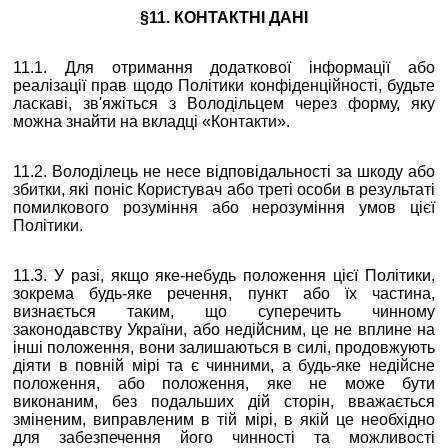
§11. КОНТАКТНІ ДАНІ
11.1. Для отримання додаткової інформації або
реалізації прав щодо Політики конфіденційності, будьте
ласкаві, зв'яжіться з Володільцем через форму, яку
можна знайти на вкладці «Контакти».
11.2. Володілець не несе відповідальності за шкоду або
збитки, які поніс Користувач або треті особи в результаті
помилкового розуміння або нерозуміння умов цієї
Політики.
11.3. У разі, якщо яке-небудь положення цієї Політики,
зокрема будь-яке речення, пункт або їх частина,
визнається таким, що суперечить чинному
законодавству України, або недійсним, це не вплине на
інші положення, вони залишаються в силі, продовжують
діяти в повній мірі та є чинними, а будь-яке недійсне
положення, або положення, яке не може бути
виконаним, без подальших дій сторін, вважається
зміненим, виправленим в тій мірі, в якій це необхідно
для забезпечення його чинності та можливості