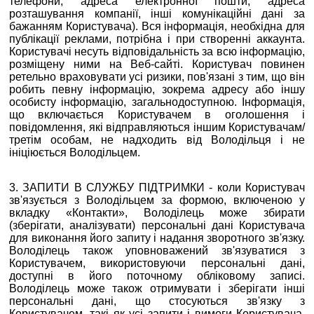
телефони, адреса електронної пошти, адреса
розташування компанії, інші комунікаційні дані за
бажанням Користувача). Вся інформація, необхідна для
публікації реклами, потрібна і при створенні аккаунта.
Користувачі несуть відповідальність за всю інформацію,
розміщену ними на Веб-сайті. Користувач повинен
ретельно враховувати усі ризики, пов'язані з тим, що він
робить певну інформацію, зокрема адресу або іншу
особисту інформацію, загальнодоступною. Інформація,
що включається Користувачем в оголошення і
повідомлення, які відправляються іншим Користувачам/
третім особам, не надходить від Володільця і не
ініціюється Володільцем.
3. ЗАПИТИ В СЛУЖБУ ПІДТРИМКИ - коли Користувач
зв'язується з Володільцем за формою, включеною у
вкладку «Контакти», Володілець може збирати
(зберігати, аналізувати) персональні дані Користувача
для виконання його запиту і надання зворотного зв'язку.
Володілець також уповноважений зв'язуватися з
Користувачем, використовуючи персональні дані,
доступні в його поточному обліковому записі.
Володілець може також отримувати і зберігати інші
персональні дані, що стосуються зв'язку з
Користувачем, такі як усі запити і вимоги Користувача,