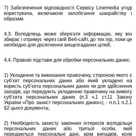
7) Забезпечення відповідності Сервісу Linemedia
угоді
користувача
, включаючи запобігання шахрайству і
образам.
4.3. Володілець може зберігати інформацію, яку він
збирає і отримує через свій Веб-сайт, до тих пір, поки це
необхідно для досягнення вищезгаданих цілей.
4.4. Правові підстави для обробки персональних даних:
1) Укладення та виконання правочину, стороною якого є
суб’єкт персональних даних або який укладено на
користь суб’єкта персональних даних чи для здійснення
заходів, що передують укладенню правочину на вимогу
суб’єкта персональних даних (п.3 ч.1 ст.11 Закону
України «Про захист персональних даних»), - п.п.1 п.2.1
§2 цього документа;
2) Необхідність захисту законних інтересів володільця
персональних даних або третьої особи, якій
передаються персональні дані, крім випадків, коли