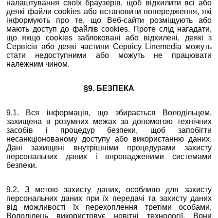
налаштування своїх браузерів, щоб відхилити всі або
деякі файли cookies або встановити попередження, які
інформують про те, що Веб-сайти розміщують або
мають доступ до файлів cookies. Проте слід нагадати,
що якщо cookies заблоковані або відхилені, деякі з
Сервісів або деякі частини Сервісу Linemedia можуть
стати недоступними або можуть не працювати
належним чином.
§9. БЕЗПЕКА
9.1. Вся інформація, що збирається Володільцем,
захищена в розумних межах за допомогою технічних
засобів і процедур безпеки, щоб запобігти
несанкціонованому доступу або використанню даних.
Дані захищені внутрішніми процедурами захисту
персональних даних і впровадженими системами
безпеки.
9.2. З метою захисту даних, особливо для захисту
персональних даних при їх передачі та захисту даних
від можливості їх перехоплення третіми особами,
Володілець використовує новітні технології. Вони