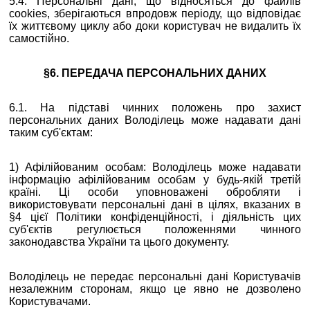
5.4. Персональні дані, що відносяться до файлів
cookies, зберігаються впродовж періоду, що відповідає
їх життєвому циклу або доки користувач не видалить їх
самостійно.
§6. ПЕРЕДАЧА ПЕРСОНАЛЬНИХ ДАНИХ
6.1. На підставі чинних положень про захист
персональних даних Володілець може надавати дані
таким суб'єктам:
1) Афілійованим особам: Володілець може надавати
інформацію афілійованим особам у будь-якій третій
країні. Ці особи уповноважені обробляти і
використовувати персональні дані в цілях, вказаних в
§4 цієї Політики конфіденційності, і діяльність цих
суб'єктів регулюється положеннями чинного
законодавства України та цього документу.
Володілець не передає персональні дані Користувачів
незалежним сторонам, якщо це явно не дозволено
Користувачами.