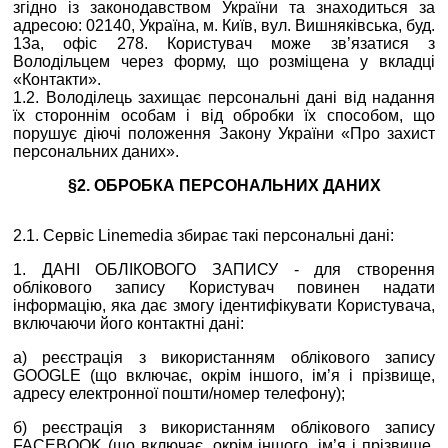
згідно із законодавством України та знаходиться за
адресою: 02140, Україна, м. Київ, вул. Вишняківська, буд.
13а, офіс 278. Користувач може зв’язатися з
Володільцем через форму, що розміщена у вкладці
«Контакти».
1.2. Володілець захищає персональні дані від надання
їх стороннім особам і від обробки їх способом, що
порушує діючі положення Закону України «Про захист
персональних даних».
§2. ОБРОБКА ПЕРСОНАЛЬНИХ ДАНИХ
2.1. Сервіс Linemedia збирає такі персональні дані:
1. ДАНІ ОБЛІКОВОГО ЗАПИСУ - для створення
облікового запису Користувач повинен надати
інформацію, яка дає змогу ідентифікувати Користувача,
включаючи його контактні дані:
а) реєстрація з використанням облікового запису
GOOGLE (що включає, окрім іншого, ім’я і прізвище,
адресу електронної пошти/номер телефону);
б) реєстрація з використанням облікового запису
FACEBOOK (що включає, окрім іншого, ім’я і прізвище,