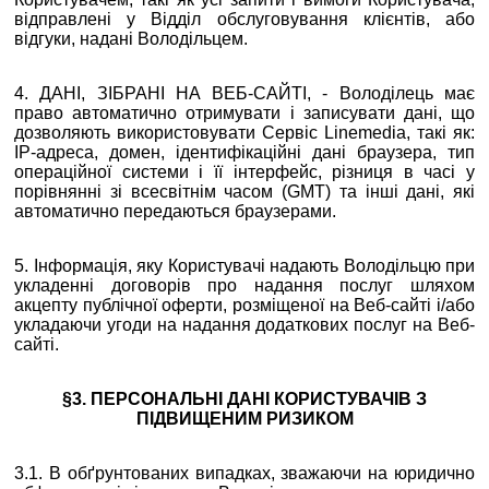
відправлені у Відділ обслуговування клієнтів, або
відгуки, надані Володільцем.
4. ДАНІ, ЗІБРАНІ НА ВЕБ-САЙТІ, - Володілець має
право автоматично отримувати і записувати дані, що
дозволяють використовувати Сервіс Linemedia, такі як:
IP-адреса, домен, ідентифікаційні дані браузера, тип
операційної системи і її інтерфейс, різниця в часі у
порівнянні зі всесвітнім часом (GMT) та інші дані, які
автоматично передаються браузерами.
5. Інформація, яку Користувачі надають Володільцю при
укладенні договорів про надання послуг шляхом
акцепту публічної оферти, розміщеної на Веб-сайті і/або
укладаючи угоди на надання додаткових послуг на Веб-
сайті.
§3. ПЕРСОНАЛЬНІ ДАНІ КОРИСТУВАЧІВ З
ПІДВИЩЕНИМ РИЗИКОМ
3.1. В обґрунтованих випадках, зважаючи на юридично