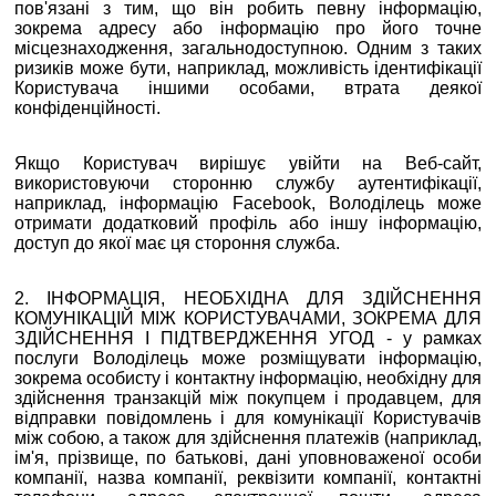
пов'язані з тим, що він робить певну інформацію,
зокрема адресу або інформацію про його точне
місцезнаходження, загальнодоступною. Одним з таких
ризиків може бути, наприклад, можливість ідентифікації
Користувача іншими особами, втрата деякої
конфіденційності.
Якщо Користувач вирішує увійти на Веб-сайт,
використовуючи сторонню службу аутентифікації,
наприклад, інформацію Facebook, Володілець може
отримати додатковий профіль або іншу інформацію,
доступ до якої має ця стороння служба.
2. ІНФОРМАЦІЯ, НЕОБХІДНА ДЛЯ ЗДІЙСНЕННЯ
КОМУНІКАЦІЙ МІЖ КОРИСТУВАЧАМИ, ЗОКРЕМА ДЛЯ
ЗДІЙСНЕННЯ І ПІДТВЕРДЖЕННЯ УГОД - у рамках
послуги Володілець може розміщувати інформацію,
зокрема особисту і контактну інформацію, необхідну для
здійснення транзакцій між покупцем і продавцем, для
відправки повідомлень і для комунікації Користувачів
між собою, а також для здійснення платежів (наприклад,
ім'я, прізвище, по батькові, дані уповноваженої особи
компанії, назва компанії, реквізити компанії, контактні