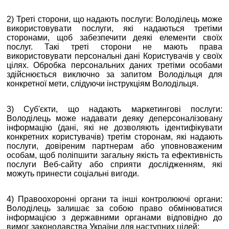
2) Треті сторони, що надають послуги: Володілець може
використовувати послуги, які надаються третіми
сторонами, щоб забезпечити деякі елементи своїх
послуг. Такі треті сторони не мають права
використовувати персональні дані Користувачів у своїх
цілях. Обробка персональних даних третіми особами
здійснюється виключно за запитом Володільця для
конкретної мети, слідуючи інструкціям Володільця.
3) Суб'єкти, що надають маркетингові послуги:
Володілець може надавати деяку деперсоналізовану
інформацію (дані, які не дозволяють ідентифікувати
конкретних користувачів) третім сторонам, які надають
послуги, довіреним партнерам або уповноваженим
особам, щоб поліпшити загальну якість та ефективність
послуги Веб-сайту або сприяти дослідженням, які
можуть принести соціальні вигоди.
4) Правоохоронні органи та інші контролюючі органи:
Володілець залишає за собою право обмінюватися
інформацією з державними органами відповідно до
вимог законодавства України для наступних цілей: