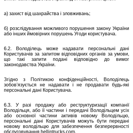
а) захист від шахрайства і зловживань;
б) розслідування можливого порушення закону України
або інших ймовірних порушень
Угоди користувача
.
6.2. Володілець може надавати персональні дані
Користувачів за запитом відповідних органів за умови,
що такі запити подані відповідно до вимог
законодавства України.
Згідно з Політикою конфіденційності, Володілець
зобов'язується не надавати і не продавати будь-які
персональні дані Користувача.
6.3. У разі продажу або реструктуризації компанії
Володільця, або її частини і передачі Володільцем усіх
або основної частини активів новому Володільцю,
персональні дані Користувачів можуть бути передані
новому володільцю для забезпечення безперервності
обслуговування hellintrucks.com.