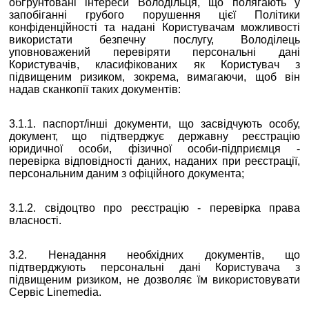
обґрунтовані інтереси Володільця, що полягають у
запобіганні грубого порушення цієї Політики
конфіденційності та надані Користувачам можливості
використати безпечну послугу, Володілець
уповноважений перевіряти персональні дані
Користувачів, класифікованих як Користувач з
підвищеним ризиком, зокрема, вимагаючи, щоб він
надав сканкопії таких документів:
3.1.1. паспорт/інші документи, що засвідчують особу,
документ, що підтверджує державну реєстрацію
юридичної особи, фізичної особи-підприємця -
перевірка відповідності даних, наданих при реєстрації,
персональним даним з офіційного документа;
3.1.2. свідоцтво про реєстрацію - перевірка права
власності.
3.2. Ненадання необхідних документів, що
підтверджують персональні дані Користувача з
підвищеним ризиком, не дозволяє їм використовувати
Сервіс Linemedia.