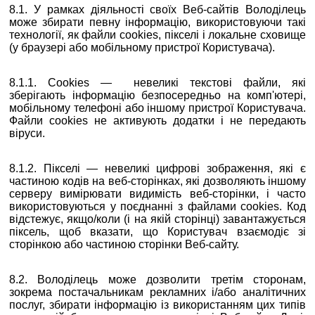
8.1. У рамках діяльності своїх Веб-сайтів Володілець
може збирати певну інформацію, використовуючи такі
технології, як файли cookies, пікселі і локальне сховище
(у браузері або мобільному пристрої Користувача).
8.1.1. Cookies — невеликі текстові файли, які
зберігають інформацію безпосередньо на комп'ютері,
мобільному телефоні або іншому пристрої Користувача.
Файли cookies не активують додатки і не передають
віруси.
8.1.2. Пікселі — невеликі цифрові зображення, які є
частиною кодів на веб-сторінках, які дозволяють іншому
серверу вимірювати видимість веб-сторінки, і часто
використовуються у поєднанні з файлами cookies. Код
відстежує, якщо/коли (і на якій сторінці) завантажується
піксель, щоб вказати, що Користувач взаємодіє зі
сторінкою або частиною сторінки Веб-сайту.
8.2. Володілець може дозволити третім сторонам,
зокрема постачальникам рекламних і/або аналітичних
послуг, збирати інформацію із використанням цих типів